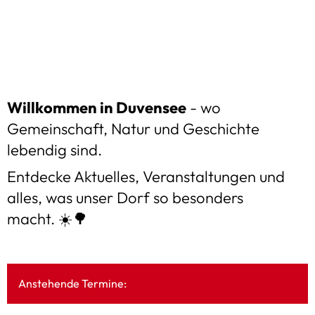
Was läuft?
Gemeinde
Miteinander
Kontakt
de
Aktuelles
Allgemeines
Freiwillige Feuerwe
2025
Willkommen in Duvensee
- wo
Veranstaltungen
Gemeindevertretung
Unternehmen
Gemeinschaft, Natur und Geschichte
2024
lebendig sind.
Impressionen / Foto-Galerie
Dorfgemeinschaftsausschuss
Vereine
2023
Oktobe
Entdecke Aktuelles, Veranstaltungen und
Jagd
Kinder
alles, was unser Dorf so besonders
Dorffe
macht. ☀️🌳
Faschi
Gemei
Anstehende Termine: